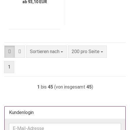
ab 93,10 EUR
Sortieren nach
pro Seite
Sortieren nach
200 pro Seite
1
1
bis
45
(von insgesamt
45
)
Kundenlogin
E-