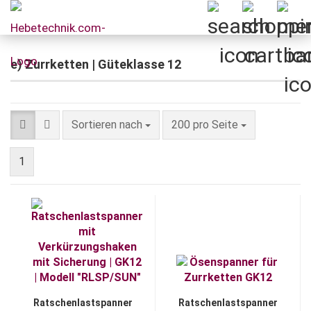
e) Zurrketten | Güteklasse 12
Sortieren nach
pro Seite
Sortieren nach
200 pro Seite
1
Ratschenlastspanner
Ratschenlastspanner