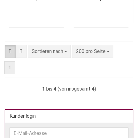
Sortieren nach
pro Seite
Sortieren nach
200 pro Seite
1
1
bis
4
(von insgesamt
4
)
Kundenlogin
E-