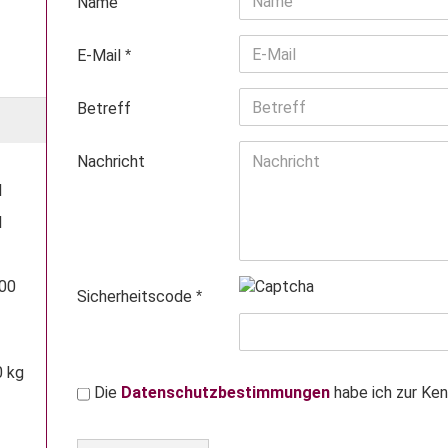
Name
FREUEN
UNS
E-Mail
ÜBER
IHRE
NACHRICHT,
Betreff
PREISANFRAGE
ODER
Nachricht
BESTELLUNG!
l
l
000
Sicherheitscode
0 kg
DATENSCHUTZBESTIMMUNGEN
Die
Datenschutzbestimmungen
habe ich zur Ke