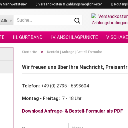
19% Mehrwertsteuer
Versandkosten & Zahlungsmöglichkeiten
Routenpl
Suche...
Alle
TE
III. GURTBAND
IV. ANSCHLAGPUNKTE
V. SCHÄK
N NACH DIN
XI. KETTENZÜGE
XII. HEBEZEUGE
XIII.
»
Startseite
Kontakt | Anfrage | Bestell-Formular
GRAMM
XVII. PLANEN & NETZE
XVII. SEILE
XVIII. H
Wir freuen uns über Ihre Nachricht, Preisanf
Telefon:
+49 (0) 2735 - 6593604
Montag - Freitag:
7 - 18 Uhr
Download Anfrage- & Bestell-Formular als PDF
WIR