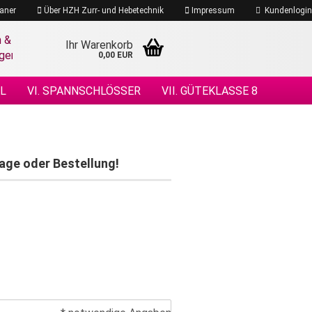
aner
Über HZH Zurr- und Hebetechnik
Impressum
Kundenlogin
Ihr Warenkorb
0,00 EUR
EL
VI. SPANNSCHLÖSSER
VII. GÜTEKLASSE 8
 DRAHTSEILE
XIV. DRAHTSEILZUBEHÖR
ÖHENSICHERHEIT
rage oder Bestellung!