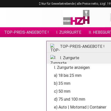
Nur für Gewerbetreibende | alle Preise netto, zzgl. 
TOP-PREIS-ANGEBOTE !
I. ZURRGURTE
II. HEBEGUR
VIII. GÜTEKLASSE 10
IX. GÜTEKLASSE 12
X. KETTE
TOP-PREIS-ANGEBOTE !
XV. EDELSTAHL - ANSCHLAGMITTEL
XVI. FORSTPRO
I. Zurrgurte
I. Zurrgurte anzeigen
a) 18 bis 25 mm
b) 35 mm
c) 50 mm
d) 75 und 100 mm
e) Auto | Motorrad | Container