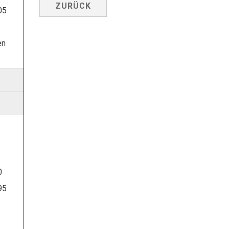
ZURÜCK
05
en
0
95