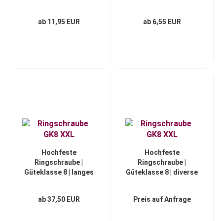
"CARTEC®"
"DELTA®-VARIO"
ab 11,95 EUR
ab 6,55 EUR
Hochfeste
Hochfeste
Ringschraube |
Ringschraube |
Güteklasse 8 | langes
Güteklasse 8 | diverse
Gewinde | Modell
Gewindearten
"PEWAG®-RGS"
ab 37,50 EUR
Preis auf Anfrage