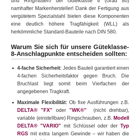
und Ringmuttern der Güteklasse 8 (Grad 80)
namhafter Markenhersteller! Dank der Fertigung aus
vergütetem Spezialstahl bieten diese Komponenten
eine deutlich höhere Tragfähigkeit (WLL) als
herkömmliche Standard-Bauteile nach DIN 580.
Warum Sie sich für unsere Güteklasse-
8-Anschlagpunkte entscheiden sollten:
4-fache Sicherheit:
Jedes Bauteil garantiert einen
4-fachen Sicherheitsfaktor gegen Bruch. Die
Bruchlast liegt somit beim Vierfachen der
angegebenen Tragkraft.
Maximale Flexibilität:
Ob fixe Ausführungen z.B.
DELTA
®
"FX"
oder
"WK
®
"
(nicht drehbar),
variable (einstellbare) Ringschrauben, z.B.
Modell
DELTA
®
"VARIO"
mit Schlüssel oder der
Typ
RGS
mit extra langem Gewinde – wir haben die