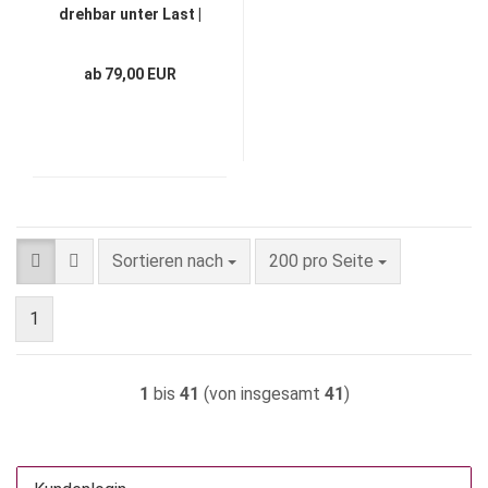
drehbar unter Last |
"CODIPRO®-SEB-
UNC"
ab 79,00 EUR
Sortieren nach
pro Seite
Sortieren nach
200 pro Seite
1
1
bis
41
(von insgesamt
41
)