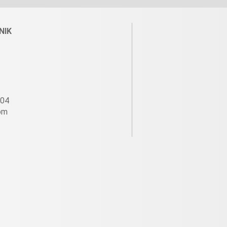
NIK
604
om