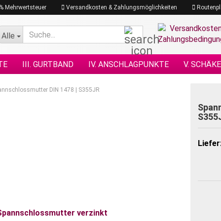
19% Mehrwertsteuer
Versandkosten & Zahlungsmöglichkeiten
Routenpl
Suche...
Alle
TE
III. GURTBAND
IV. ANSCHLAGPUNKTE
V. SCHÄK
N NACH DIN
XI. KETTENZÜGE
XII. HEBEZEUGE
XIII.
annschlossmutter DIN 1478 | S355JR
GRAMM
XVII. PLANEN & NETZE
XVII. SEILE
XVIII. H
Spann
S355
Liefer