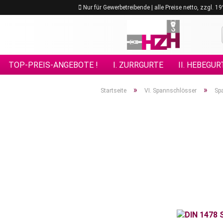
Nur für Gewerbetreibende | alle Preise netto, zzgl. 
TOP-PREIS-ANGEBOTE !
I. ZURRGURTE
II. HEBEGUR
VIII. GÜTEKLASSE 10
IX. GÜTEKLASSE 12
X. KETTE
»
»
Startseite
VI. Spannschlösser
Sp
XV. EDELSTAHL - ANSCHLAGMITTEL
XVI. FORSTPRO