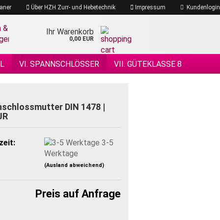
aner
Über HZH Zurr- und Hebetechnik
Impressum
Kundenlogin
Ihr Warenkorb
0,00 EUR
EL
VI. SPANNSCHLÖSSER
VII. GÜTEKLASSE 8
 DRAHTSEILE
XIV. DRAHTSEILZUBEHÖR
ÖHENSICHERHEIT
schlossmutter DIN 1478 |
JR
zeit:
3-5
Werktage
(Ausland abweichend)
Preis auf Anfrage