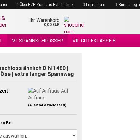
aner
Über HZH Zurr- und Hebetechnik
Impressum
Kundenlogin
Ihr Warenkorb
0,00 EUR
EL
VI. SPANNSCHLÖSSER
VII. GÜTEKLASSE 8
 DRAHTSEILE
XIV. DRAHTSEILZUBEHÖR
ÖHENSICHERHEIT
schloss ähnlich DIN 1480 |
 Öse | extra langer Spannweg
zeit:
Auf
Anfrage
(Ausland abweichend)
röße: