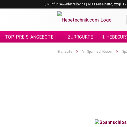
Nur für Gewerbetreibende | alle Preise netto, zzgl. 
TOP-PREIS-ANGEBOTE !
I. ZURRGURTE
II. HEBEGUR
VIII. GÜTEKLASSE 10
IX. GÜTEKLASSE 12
X. KETTE
»
»
Startseite
VI. Spannschlösser
Sp
XV. EDELSTAHL - ANSCHLAGMITTEL
XVI. FORSTPRO