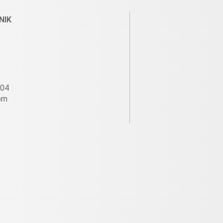
NIK
604
om