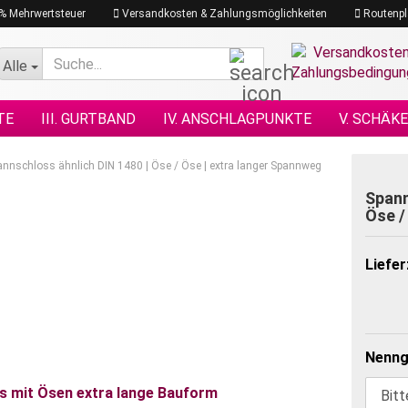
19% Mehrwertsteuer
Versandkosten & Zahlungsmöglichkeiten
Routenpl
Suche...
Alle
TE
III. GURTBAND
IV. ANSCHLAGPUNKTE
V. SCHÄK
N NACH DIN
XI. KETTENZÜGE
XII. HEBEZEUGE
XIII.
annschloss ähnlich DIN 1480 | Öse / Öse | extra langer Spannweg
GRAMM
XVII. PLANEN & NETZE
XVII. SEILE
XVIII. H
Spann
Öse /
Liefer
Nenng