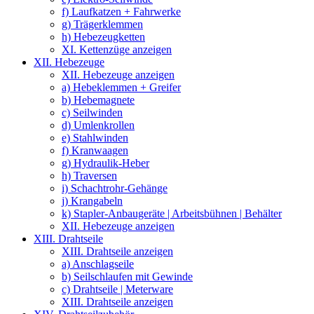
f) Laufkatzen + Fahrwerke
g) Trägerklemmen
h) Hebezeugketten
XI. Kettenzüge anzeigen
XII. Hebezeuge
XII. Hebezeuge anzeigen
a) Hebeklemmen + Greifer
b) Hebemagnete
c) Seilwinden
d) Umlenkrollen
e) Stahlwinden
f) Kranwaagen
g) Hydraulik-Heber
h) Traversen
i) Schachtrohr-Gehänge
j) Krangabeln
k) Stapler-Anbaugeräte | Arbeitsbühnen | Behälter
XII. Hebezeuge anzeigen
XIII. Drahtseile
XIII. Drahtseile anzeigen
a) Anschlagseile
b) Seilschlaufen mit Gewinde
c) Drahtseile | Meterware
XIII. Drahtseile anzeigen