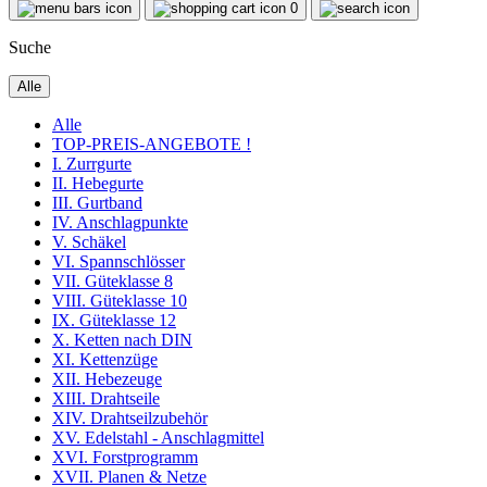
0
Suche
Alle
Alle
TOP-PREIS-ANGEBOTE !
I. Zurrgurte
II. Hebegurte
III. Gurtband
IV. Anschlagpunkte
V. Schäkel
VI. Spannschlösser
VII. Güteklasse 8
VIII. Güteklasse 10
IX. Güteklasse 12
X. Ketten nach DIN
XI. Kettenzüge
XII. Hebezeuge
XIII. Drahtseile
XIV. Drahtseilzubehör
XV. Edelstahl - Anschlagmittel
XVI. Forstprogramm
XVII. Planen & Netze