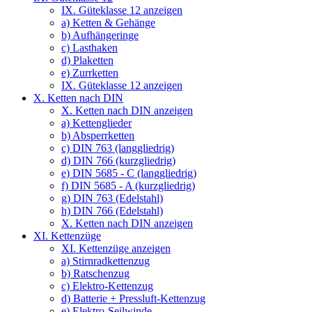
IX. Güteklasse 12 anzeigen
a) Ketten & Gehänge
b) Aufhängeringe
c) Lasthaken
d) Plaketten
e) Zurrketten
IX. Güteklasse 12 anzeigen
X. Ketten nach DIN
X. Ketten nach DIN anzeigen
a) Kettenglieder
b) Absperrketten
c) DIN 763 (langgliedrig)
d) DIN 766 (kurzgliedrig)
e) DIN 5685 - C (langgliedrig)
f) DIN 5685 - A (kurzgliedrig)
g) DIN 763 (Edelstahl)
h) DIN 766 (Edelstahl)
X. Ketten nach DIN anzeigen
XI. Kettenzüge
XI. Kettenzüge anzeigen
a) Stirnradkettenzug
b) Ratschenzug
c) Elektro-Kettenzug
d) Batterie + Pressluft-Kettenzug
e) Elektro-Seilwinde