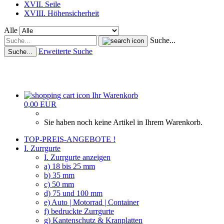
XVII. Seile
XVIII. Höhensicherheit
Alle
Suche...
Erweiterte Suche
Suche...
Ihr Warenkorb
0,00 EUR
Sie haben noch keine Artikel in Ihrem Warenkorb.
TOP-PREIS-ANGEBOTE !
I. Zurrgurte
I. Zurrgurte anzeigen
a) 18 bis 25 mm
b) 35 mm
c) 50 mm
d) 75 und 100 mm
e) Auto | Motorrad | Container
f) bedruckte Zurrgurte
g) Kantenschutz & Kranplatten