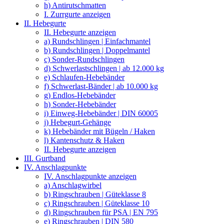
h) Antirutschmatten
I. Zurrgurte anzeigen
II. Hebegurte
II. Hebegurte anzeigen
a) Rundschlingen | Einfachmantel
b) Rundschlingen | Doppelmantel
c) Sonder-Rundschlingen
d) Schwerlastschlingen | ab 12.000 kg
e) Schlaufen-Hebebänder
f) Schwerlast-Bänder | ab 10.000 kg
g) Endlos-Hebebänder
h) Sonder-Hebebänder
i) Einweg-Hebebänder | DIN 60005
j) Hebegurt-Gehänge
k) Hebebänder mit Bügeln / Haken
l) Kantenschutz & Haken
II. Hebegurte anzeigen
III. Gurtband
IV. Anschlagpunkte
IV. Anschlagpunkte anzeigen
a) Anschlagwirbel
b) Ringschrauben | Güteklasse 8
c) Ringschrauben | Güteklasse 10
d) Ringschrauben für PSA | EN 795
e) Ringschrauben | DIN 580