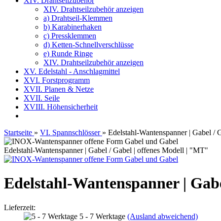
XIV. Drahtseilzubehör
XIV. Drahtseilzubehör anzeigen
a) Drahtseil-Klemmen
b) Karabinerhaken
c) Pressklemmen
d) Ketten-Schnellverschlüsse
e) Runde Ringe
XIV. Drahtseilzubehör anzeigen
XV. Edelstahl - Anschlagmittel
XVI. Forstprogramm
XVII. Planen & Netze
XVII. Seile
XVIII. Höhensicherheit
Startseite
»
VI. Spannschlösser
»
Edelstahl-Wantenspanner | Gabel / 
Edelstahl-Wantenspanner | Gabel / Gabel | offenes Modell | "MT"
Edelstahl-Wantenspanner | Gabe
Lieferzeit:
5 - 7 Werktage
(Ausland abweichend)