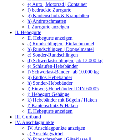
e) Auto | Motorrad | Container
f) bedruckte Zurrgurte
g) Kantenschutz & Kranplatten
h) Antirutschmatten
I. Zurrgurte anzeigen
II. Hebegurte
II. Hebegurte anzeigen
a) Rundschlingen | Einfachmantel
b) Rundschlingen | Doppelmantel
c) Sonder-Rundschlingen
d) Schwerlastschlingen | ab 12.000 kg
e) Schlaufen-Hebebänder
f) Schwerlast-Bänder | ab 10.000 kg
g) Endlos-Hebebänder
h) Sonder-Hebebänder
i) Einweg-Hebebänder | DIN 60005
j) Hebegurt-Gehänge
k) Hebebänder mit Bügeln / Haken
l) Kantenschutz & Haken
II. Hebegurte anzeigen
III. Gurtband
IV. Anschlagpunkte
IV. Anschlagpunkte anzeigen
a) Anschlagwirbel
b) Ringschrauben | Güteklasse 8