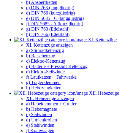
b) Absperrketten
c) DIN 763 (langgliedrig)
d) DIN 766 (kurzgliedrig)
e) DIN 5685 - C (langgliedrig)
f) DIN 5685 - A (kurzgliedrig)
g) DIN 763 (Edelstahl)
h) DIN 766 (Edelstahl)
XI. Kettenzüge
XI. Kettenzüge anzeigen
a) Stirnradkettenzug
b) Ratschenzug
c) Elektro-Kettenzug
d) Batterie + Pressluft-Kettenzug
e) Elektro-Seilwinde
f) Laufkatzen + Fahrwerke
g) Trägerklemmen
h) Hebezeugketten
XII. Hebezeuge
XII. Hebezeuge anzeigen
a) Hebeklemmen + Greifer
b) Hebemagnete
c) Seilwinden
d) Umlenkrollen
e) Stahlwinden
f) Kranwaagen