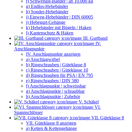
f) Schwerlast-Bänder | ab 10.000 kg
g) Endlos-Hebebänder
h) Sonder-Hebebänder
i) Einweg-Hebebänder | DIN 60005
j) Hebegurt-Gehänge
k) Hebebänder mit Bügeln / Haken
l) Kantenschutz & Haken
III. Gurtband
IV.
Anschlagpunkte
IV. Anschlagpunkte anzeigen
a) Anschlagwirbel
b) Ringschrauben | Güteklasse 8
c) Ringschrauben | Güteklasse 10
d) Ringschrauben für PSA | EN 795
e) Ringschrauben | DIN 580
f) Anschlagpunkte | schweissbar
g) Anschlagpunkte | schraubbar
h) Anschlagpunkte | Zubehör
V. Schäkel
VI.
Spannschlösser
VII. Güteklasse 8
VII. Güteklasse 8 anzeigen
a) Ketten & Kettengehänge