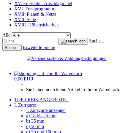
XV. Edelstahl - Anschlagmittel
XVI. Forstprogramm
XVII. Planen & Netze
XVII. Seile
XVIII. Höhensicherheit
Alle
Suche...
Erweiterte Suche
Suche...
Ihr Warenkorb
0,00 EUR
Sie haben noch keine Artikel in Ihrem Warenkorb.
TOP-PREIS-ANGEBOTE !
I. Zurrgurte
I. Zurrgurte anzeigen
a) 18 bis 25 mm
b) 35 mm
c) 50 mm
d) 75 und 100 mm