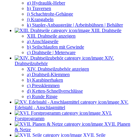
g) Hydraulik-Heber
h) Traversen
i) Schachtrohr-Gehänge
j) Krangabeln
k) Stapler-Anbaugeräte | Arbeitsbühnen | Behälter
XIII. Drahtseile
XIII. Drahtseile anzeigen
a) Anschlagseile
b) Seilschlaufen mit Gewinde
c) Drahtseile | Meterware
XIV.
Drahtseilzubehör
XIV. Drahtseilzubehör anzeigen
a) Drahtseil-Klemmen
b) Karabinerhaken
c) Pressklemmen
d) Ketten-Schnellverschlüsse
e) Runde Ringe
XV.
Edelstahl - Anschlagmittel
XVI.
Forstprogramm
XVII. Planen
& Netze
XVII. Seile