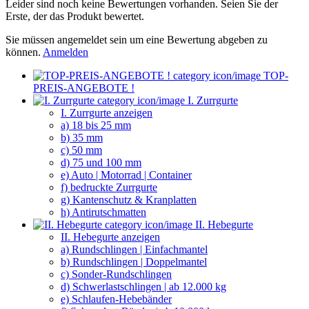
Leider sind noch keine Bewertungen vorhanden. Seien Sie der
Erste, der das Produkt bewertet.
Sie müssen angemeldet sein um eine Bewertung abgeben zu
können.
Anmelden
TOP-
PREIS-ANGEBOTE !
I. Zurrgurte
I. Zurrgurte anzeigen
a) 18 bis 25 mm
b) 35 mm
c) 50 mm
d) 75 und 100 mm
e) Auto | Motorrad | Container
f) bedruckte Zurrgurte
g) Kantenschutz & Kranplatten
h) Antirutschmatten
II. Hebegurte
II. Hebegurte anzeigen
a) Rundschlingen | Einfachmantel
b) Rundschlingen | Doppelmantel
c) Sonder-Rundschlingen
d) Schwerlastschlingen | ab 12.000 kg
e) Schlaufen-Hebebänder