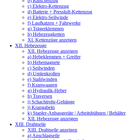
b) Ratschenzug
c) Elektro-Kettenzug
d) Batterie + Pressluft-Kettenzug
e) Elektro-Seilwinde
f) Laufkatzen + Fahrwerke
g) Trägerklemmen
h) Hebezeugketten
XI. Kettenzüge anzeigen
XII. Hebezeuge
XII. Hebezeuge anzeigen
a) Hebeklemmen + Greifer
b) Hebemagnete
c) Seilwinden
d) Umlenkrollen
e) Stahlwinden
f) Kranwaagen
g) Hydraulik-Heber
h) Traversen
i) Schachtrohr-Gehänge
j) Krangabeln
k) Stapler-Anbaugeräte | Arbeitsbühnen | Behälter
XII. Hebezeuge anzeigen
XIII. Drahtseile
XIII. Drahtseile anzeigen
a) Anschlagseile