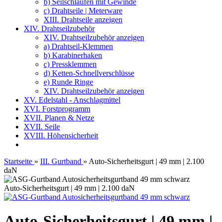
b) Seilschlaufen mit Gewinde
c) Drahtseile | Meterware
XIII. Drahtseile anzeigen
XIV. Drahtseilzubehör
XIV. Drahtseilzubehör anzeigen
a) Drahtseil-Klemmen
b) Karabinerhaken
c) Pressklemmen
d) Ketten-Schnellverschlüsse
e) Runde Ringe
XIV. Drahtseilzubehör anzeigen
XV. Edelstahl - Anschlagmittel
XVI. Forstprogramm
XVII. Planen & Netze
XVII. Seile
XVIII. Höhensicherheit
Startseite
»
III. Gurtband
»
Auto-Sicherheitsgurt | 49 mm | 2.100
daN
Auto-Sicherheitsgurt | 49 mm | 2.100 daN
Auto-Sicherheitsgurt | 49 mm |