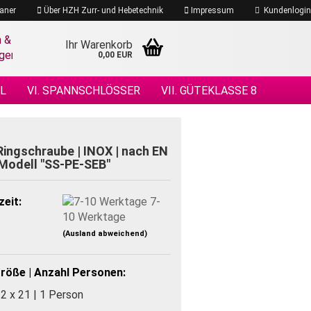
aner
Über HZH Zurr- und Hebetechnik
Impressum
Kundenlogin
Ihr Warenkorb
0,00 EUR
EL
VI. SPANNSCHLÖSSER
VII. GÜTEKLASSE 8
 DRAHTSEILE
XIV. DRAHTSEILZUBEHÖR
ÖHENSICHERHEIT
ingschraube | INOX | nach EN
 Modell "SS-PE-SEB"
zeit:
7-
10 Werktage
(Ausland abweichend)
röße | Anzahl Personen:
2 x 21 | 1 Person