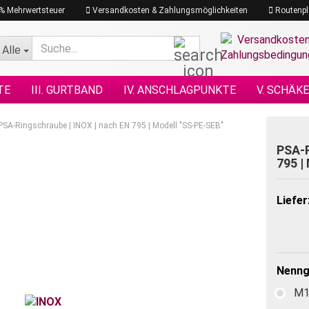
19% Mehrwertsteuer
Versandkosten & Zahlungsmöglichkeiten
Routenpl
Suche...
Alle
TE
III. GURTBAND
IV. ANSCHLAGPUNKTE
V. SCHÄK
N NACH DIN
XI. KETTENZÜGE
XII. HEBEZEUGE
XIII.
PSA-Ringschraube | INOX | nach EN 795 | Modell "SS-PE-SEB"
GRAMM
XVII. PLANEN & NETZE
XVII. SEILE
XVIII. H
PSA-R
795 |
Liefer
Nenng
M1