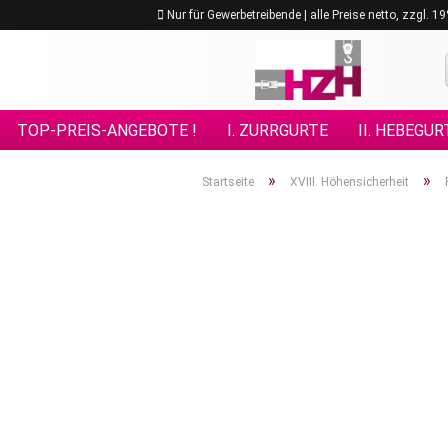
Nur für Gewerbetreibende | alle Preise netto, zzgl. 
TOP-PREIS-ANGEBOTE !
I. ZURRGURTE
II. HEBEGUR
VIII. GÜTEKLASSE 10
IX. GÜTEKLASSE 12
X. KETTE
»
»
Startseite
XVIII. Höhensicherheit
XV. EDELSTAHL - ANSCHLAGMITTEL
XVI. FORSTPRO