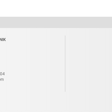
NIK
604
om