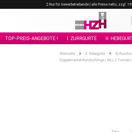
Nur für Gewerbetreibende | alle Preise netto, zzgl. 
TOP-PREIS-ANGEBOTE !
I. ZURRGURTE
II. HEBEGUR
VIII. GÜTEKLASSE 10
IX. GÜTEKLASSE 12
X. KETTE
»
»
Startseite
II. Hebegurte
b) Rundsc
Doppelmantel-Rundschlinge | WLL 2 Tonnen |
XV. EDELSTAHL - ANSCHLAGMITTEL
XVI. FORSTPRO