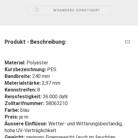
WOANDERS GÜNSTIGER?
Produkt - Beschreibung:
Material:
Polyester
Kurzbezeichnung:
PES
Bandbreite:
240 mm
Materialstärke:
2,97 mm
Kennstreifen:
8
Reissfestigkeit:
36.000 daN
Zolltarifnummer:
58063210
Farbe:
blau
Preis:
je m
Äussere Einflüsse:
Wetter- und Witterungsbeständig,
hohe UV-Verträglichkeit
Gewicht:
geringes Eigengewicht (auch im feuchten