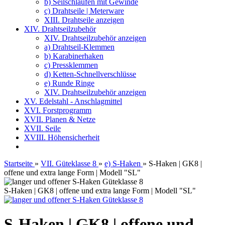
b) Seilschlaufen mit Gewinde
c) Drahtseile | Meterware
XIII. Drahtseile anzeigen
XIV. Drahtseilzubehör
XIV. Drahtseilzubehör anzeigen
a) Drahtseil-Klemmen
b) Karabinerhaken
c) Pressklemmen
d) Ketten-Schnellverschlüsse
e) Runde Ringe
XIV. Drahtseilzubehör anzeigen
XV. Edelstahl - Anschlagmittel
XVI. Forstprogramm
XVII. Planen & Netze
XVII. Seile
XVIII. Höhensicherheit
Startseite
»
VII. Güteklasse 8
»
e) S-Haken
»
S-Haken | GK8 |
offene und extra lange Form | Modell "SL"
S-Haken | GK8 | offene und extra lange Form | Modell "SL"
S-Haken | GK8 | offene und