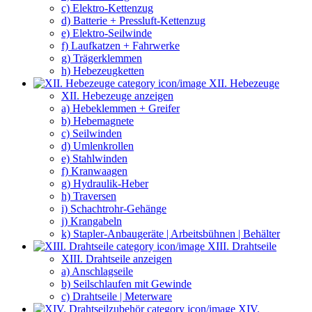
c) Elektro-Kettenzug
d) Batterie + Pressluft-Kettenzug
e) Elektro-Seilwinde
f) Laufkatzen + Fahrwerke
g) Trägerklemmen
h) Hebezeugketten
XII. Hebezeuge
XII. Hebezeuge anzeigen
a) Hebeklemmen + Greifer
b) Hebemagnete
c) Seilwinden
d) Umlenkrollen
e) Stahlwinden
f) Kranwaagen
g) Hydraulik-Heber
h) Traversen
i) Schachtrohr-Gehänge
j) Krangabeln
k) Stapler-Anbaugeräte | Arbeitsbühnen | Behälter
XIII. Drahtseile
XIII. Drahtseile anzeigen
a) Anschlagseile
b) Seilschlaufen mit Gewinde
c) Drahtseile | Meterware
XIV.