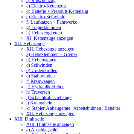
b) Ratschenzug
c) Elektro-Kettenzug
d) Batterie + Pressluft-Kettenzug
e) Elektro-Seilwinde
f) Laufkatzen + Fahrwerke
g) Trägerklemmen
h) Hebezeugketten
XI. Kettenzüge anzeigen
XII. Hebezeuge
XII. Hebezeuge anzeigen
a) Hebeklemmen + Greifer
b) Hebemagnete
c) Seilwinden
d) Umlenkrollen
e) Stahlwinden
f) Kranwaagen
g) Hydraulik-Heber
h) Traversen
i) Schachtrohr-Gehänge
j) Krangabeln
k) Stapler-Anbaugeräte | Arbeitsbühnen | Behälter
XII. Hebezeuge anzeigen
XIII. Drahtseile
XIII. Drahtseile anzeigen
a) Anschlagseile