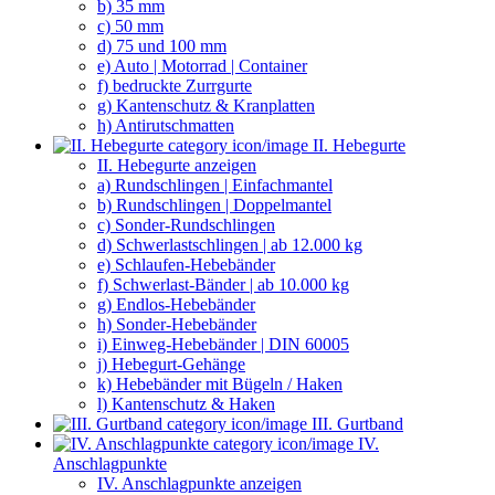
b) 35 mm
c) 50 mm
d) 75 und 100 mm
e) Auto | Motorrad | Container
f) bedruckte Zurrgurte
g) Kantenschutz & Kranplatten
h) Antirutschmatten
II. Hebegurte
II. Hebegurte anzeigen
a) Rundschlingen | Einfachmantel
b) Rundschlingen | Doppelmantel
c) Sonder-Rundschlingen
d) Schwerlastschlingen | ab 12.000 kg
e) Schlaufen-Hebebänder
f) Schwerlast-Bänder | ab 10.000 kg
g) Endlos-Hebebänder
h) Sonder-Hebebänder
i) Einweg-Hebebänder | DIN 60005
j) Hebegurt-Gehänge
k) Hebebänder mit Bügeln / Haken
l) Kantenschutz & Haken
III. Gurtband
IV.
Anschlagpunkte
IV. Anschlagpunkte anzeigen