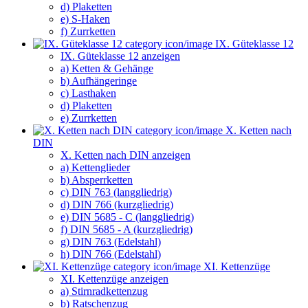
d) Plaketten
e) S-Haken
f) Zurrketten
IX. Güteklasse 12
IX. Güteklasse 12 anzeigen
a) Ketten & Gehänge
b) Aufhängeringe
c) Lasthaken
d) Plaketten
e) Zurrketten
X. Ketten nach
DIN
X. Ketten nach DIN anzeigen
a) Kettenglieder
b) Absperrketten
c) DIN 763 (langgliedrig)
d) DIN 766 (kurzgliedrig)
e) DIN 5685 - C (langgliedrig)
f) DIN 5685 - A (kurzgliedrig)
g) DIN 763 (Edelstahl)
h) DIN 766 (Edelstahl)
XI. Kettenzüge
XI. Kettenzüge anzeigen
a) Stirnradkettenzug
b) Ratschenzug