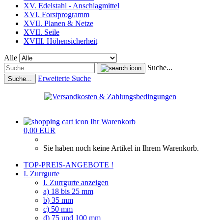
XV. Edelstahl - Anschlagmittel
XVI. Forstprogramm
XVII. Planen & Netze
XVII. Seile
XVIII. Höhensicherheit
Alle
Suche...
Erweiterte Suche
Suche...
Ihr Warenkorb
0,00 EUR
Sie haben noch keine Artikel in Ihrem Warenkorb.
TOP-PREIS-ANGEBOTE !
I. Zurrgurte
I. Zurrgurte anzeigen
a) 18 bis 25 mm
b) 35 mm
c) 50 mm
d) 75 und 100 mm