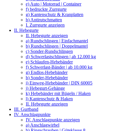
e) Auto | Motorrad | Container
f) bedruckte Zurrgurte
g) Kantenschutz & Kranplatten
h) Antirutschmatten
I. Zurrgurte anzeigen
II. Hebegurte
II. Hebegurte anzeigen
a) Rundschlingen | Einfachmantel
b) Rundschlingen | Doppelmantel
c) Sonder-Rundschlingen
d) Schwerlastschlingen | ab 12.000 kg
e) Schlaufen-Hebebänder
f) Schwerlast-Bänder | ab 10.000 kg
g) Endlos-Hebebänder
h) Sonder-Hebebänder
i) Einweg-Hebebänder | DIN 60005
j) Hebegurt-Gehänge
k) Hebebänder mit Bügeln / Haken
l) Kantenschutz & Haken
II. Hebegurte anzeigen
III. Gurtband
IV. Anschlagpunkte
IV. Anschlagpunkte anzeigen
a) Anschlagwirbel
b) Ringschrauben | Güteklasse 8