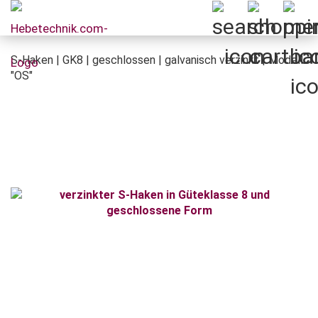
S-Haken | GK8 | geschlossen | galvanisch verzinkt | Modell
"OS"