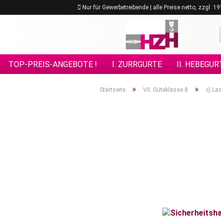
Nur für Gewerbetreibende | alle Preise netto, zzgl. 
TOP-PREIS-ANGEBOTE !
I. ZURRGURTE
II. HEBEGUR
VIII. GÜTEKLASSE 10
IX. GÜTEKLASSE 12
X. KETTE
»
»
Startseite
VII. Güteklasse 8
c) La
XV. EDELSTAHL - ANSCHLAGMITTEL
XVI. FORSTPRO