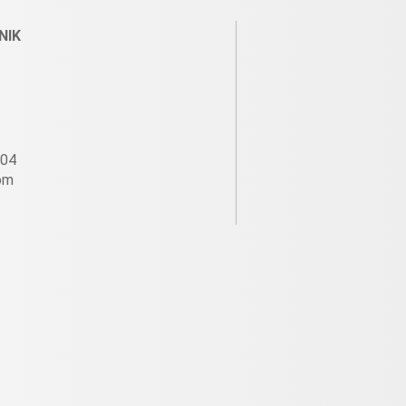
NIK
604
om