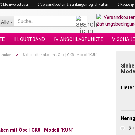
19% Mehrwertsteuer
Versandkosten & Zahlungsmöglichkeiten
Routenpl
Suche...
Alle
TE
III. GURTBAND
IV. ANSCHLAGPUNKTE
V. SCHÄK
N NACH DIN
XI. KETTENZÜGE
XII. HEBEZEUGE
XIII.
»
sthaken
Sicherheitshaken mit Öse | GK8 | Modell "KUN"
GRAMM
XVII. PLANEN & NETZE
XVII. SEILE
XVIII. H
Siche
Model
Liefer
Nenng
5 