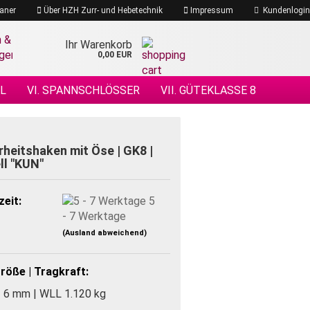
aner
Über HZH Zurr- und Hebetechnik
Impressum
Kundenlogin
Ihr Warenkorb
0,00 EUR
EL
VI. SPANNSCHLÖSSER
VII. GÜTEKLASSE 8
 DRAHTSEILE
XIV. DRAHTSEILZUBEHÖR
ÖHENSICHERHEIT
rheitshaken mit Öse | GK8 |
l "KUN"
zeit:
5
- 7 Werktage
(Ausland abweichend)
röße | Tragkraft:
+ 6 mm | WLL 1.120 kg