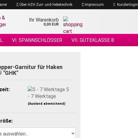
aner
Über HZH Zurr- und Hebetechnik
Impressum
Kundenlogin
Ihr Warenkorb
0,00 EUR
EL
VI. SPANNSCHLÖSSER
VII. GÜTEKLASSE 8
 DRAHTSEILE
XIV. DRAHTSEILZUBEHÖR
ÖHENSICHERHEIT
pper-Garnitur für Haken
® "GHK"
zeit:
5
- 7 Werktage
(Ausland abweichend)
röße: