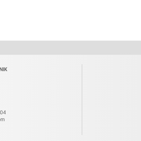
NIK
604
om