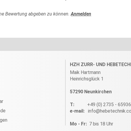
ine Bewertung abgeben zu können.
Anmelden
HZH ZURR- UND HEBETECH
Maik Hartmann
Heinrichsglück 1
57290 Neunkirchen
ar
T:
+49 (0) 2735 - 6593
nde
e-mail:
info@hebetechnik.c
ngen
Mo - Fr:
7 bis 18 Uhr