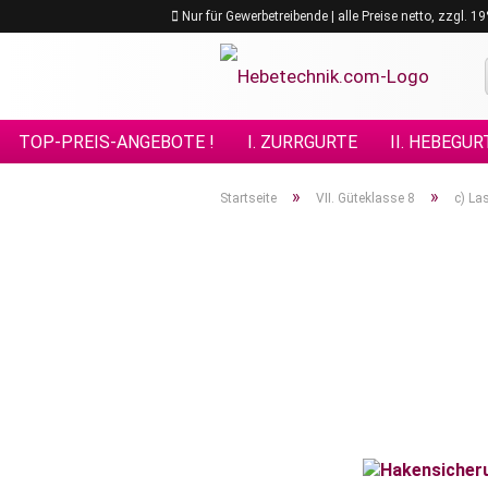
Nur für Gewerbetreibende | alle Preise netto, zzgl. 
TOP-PREIS-ANGEBOTE !
I. ZURRGURTE
II. HEBEGUR
VIII. GÜTEKLASSE 10
IX. GÜTEKLASSE 12
X. KETTE
»
»
Startseite
VII. Güteklasse 8
c) La
XV. EDELSTAHL - ANSCHLAGMITTEL
XVI. FORSTPRO