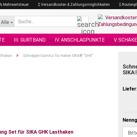
19% Mehrwertsteuer
Versandkosten & Zahlungsmöglichkeiten
Routenpl
Suche...
Alle
TE
III. GURTBAND
IV. ANSCHLAGPUNKTE
V. SCHÄK
N NACH DIN
XI. KETTENZÜGE
XII. HEBEZEUGE
XIII.
»
sthaken
Schnepper-Garnitur für Haken SIKA® "GHK"
GRAMM
XVII. PLANEN & NETZE
XVII. SEILE
XVIII. H
Schne
SIKA
Liefer
Nenng