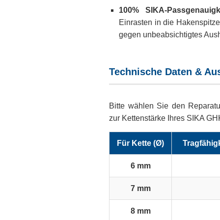
100% SIKA-Passgenauigke
Einrasten in die Hakenspitze
gegen unbeabsichtigtes Aus
Technische Daten & Au
Bitte wählen Sie den Reparat
zur Kettenstärke Ihres SIKA G
Für Kette (Ø)
Tragfähig
6 mm
7 mm
8 mm