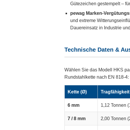
Gütezeichen gestempelt – für
pewag Marken-Vergütungss
und extreme Witterungseinflü
Dauereinsatz in Industrie und
Technische Daten & Au
Wählen Sie das Modell HKS pa
Rundstahlkette nach EN 818-4:
Kette (Ø)
Tragfähigkei
6 mm
1,12 Tonnen (
7 / 8 mm
2,00 Tonnen (