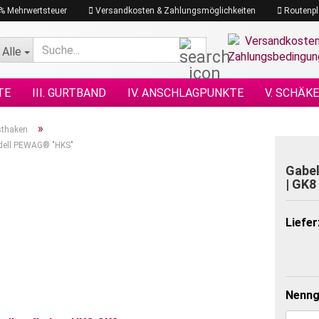
19% Mehrwertsteuer
Versandkosten & Zahlungsmöglichkeiten
Routenpl
Suche...
Alle
TE
III. GURTBAND
IV. ANSCHLAGPUNKTE
V. SCHÄK
N NACH DIN
XI. KETTENZÜGE
XII. HEBEZEUGE
XIII.
»
sthaken
odell PEWAG® "HKS"
GRAMM
XVII. PLANEN & NETZE
XVII. SEILE
XVIII. H
Gabel
| GK8
Liefer
Nenng