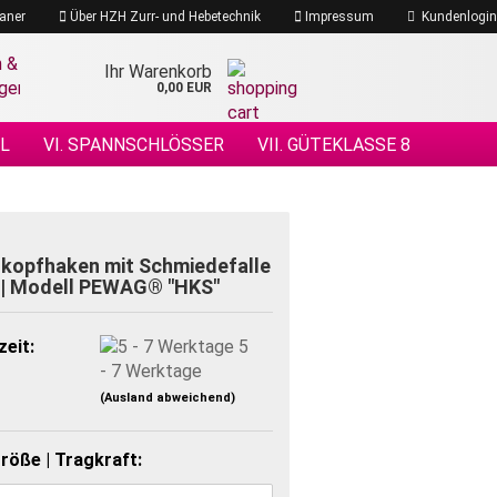
aner
Über HZH Zurr- und Hebetechnik
Impressum
Kundenlogin
Ihr Warenkorb
0,00 EUR
EL
VI. SPANNSCHLÖSSER
VII. GÜTEKLASSE 8
 DRAHTSEILE
XIV. DRAHTSEILZUBEHÖR
ÖHENSICHERHEIT
kopfhaken mit Schmiedefalle
 | Modell PEWAG® "HKS"
zeit:
5
- 7 Werktage
(Ausland abweichend)
röße | Tragkraft: