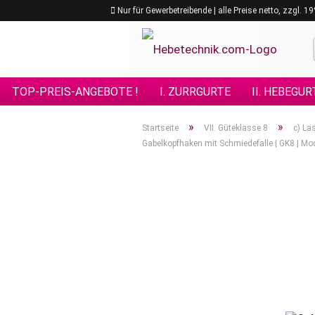
Nur für Gewerbetreibende | alle Preise netto, zzgl. 
TOP-PREIS-ANGEBOTE !
I. ZURRGURTE
II. HEBEGUR
VIII. GÜTEKLASSE 10
IX. GÜTEKLASSE 12
X. KETTE
»
»
Startseite
VII. Güteklasse 8
c) La
Gabelkopfhaken mit Schmiedefalle | GK8 | M
XV. EDELSTAHL - ANSCHLAGMITTEL
XVI. FORSTPRO