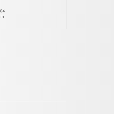
604
om