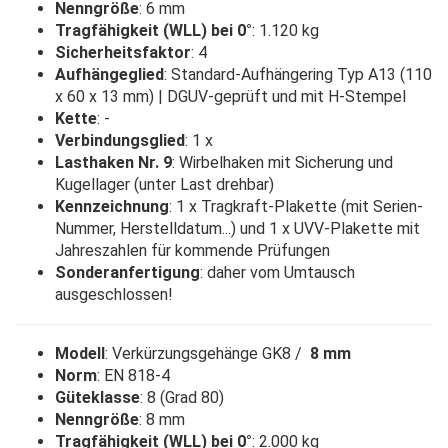
Nenngröße
: 6 mm
Tragfähigkeit (WLL) bei 0°
: 1.120 kg
Sicherheitsfaktor
: 4
Aufhängeglied
: Standard-Aufhängering Typ A13 (110
x 60 x 13 mm) | DGUV-geprüft und mit H-Stempel
Kette
: -
Verbindungsglied
: 1 x
Lasthaken Nr. 9
: Wirbelhaken mit Sicherung und
Kugellager (unter Last drehbar)
Kennzeichnung
: 1 x Tragkraft-Plakette (mit Serien-
Nummer, Herstelldatum...) und 1 x UVV-Plakette mit
Jahreszahlen für kommende Prüfungen
Sonderanfertigung
: daher vom Umtausch
ausgeschlossen!
Modell
: Verkürzungsgehänge GK8 /
8 mm
Norm
: EN 818-4
Güteklasse
: 8 (Grad 80)
Nenngröße
: 8 mm
Tragfähigkeit (WLL) bei 0°
: 2.000 kg