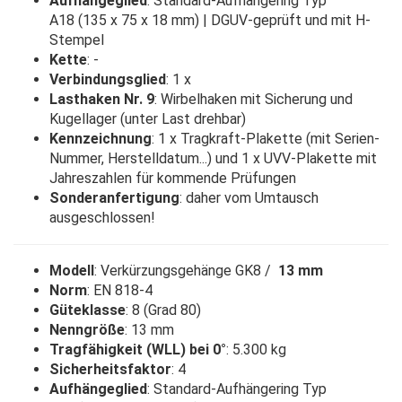
Aufhängeglied
: Standard-Aufhängering Typ
A18 (135 x 75 x 18 mm) | DGUV-geprüft und mit H-
Stempel
Kette
: -
Verbindungsglied
: 1 x
Lasthaken Nr. 9
: Wirbelhaken mit Sicherung und
Kugellager (unter Last drehbar)
Kennzeichnung
: 1 x Tragkraft-Plakette (mit Serien-
Nummer, Herstelldatum...) und 1 x UVV-Plakette mit
Jahreszahlen für kommende Prüfungen
Sonderanfertigung
: daher vom Umtausch
ausgeschlossen!
Modell
: Verkürzungsgehänge GK8 /
13 mm
Norm
: EN 818-4
Güteklasse
: 8 (Grad 80)
Nenngröße
: 13 mm
Tragfähigkeit (WLL) bei 0°
: 5.300 kg
Sicherheitsfaktor
: 4
Aufhängeglied
: Standard-Aufhängering Typ