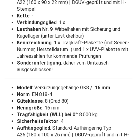
A22 (160 x 90 x 22 mm) | DGUV-geprüft und mit H-
Stempel
Kette
: -
Verbindungsglied
: 1 x
Lasthaken Nr. 9
: Wirbelhaken mit Sicherung und
Kugellager (unter Last drehbar)
Kennzeichnung
: 1 x Tragkraft-Plakette (mit Serien-
Nummer, Herstelldatum...) und 1 x UVV-Plakette mit
Jahreszahlen für kommende Prüfungen
Sonderanfertigung
: daher vom Umtausch
ausgeschlossen!
Modell
: Verkürzungsgehänge GK8 /
16 mm
Norm
: EN 818-4
Güteklasse
: 8 (Grad 80)
Nenngröße
: 16 mm
Tragfähigkeit (WLL) bei 0°
: 8.000 kg
Sicherheitsfaktor
: 4
Aufhängeglied
: Standard-Aufhängering Typ
A26 (180 x 100 x 26 mm) | DGUV-geprüft und mit H-