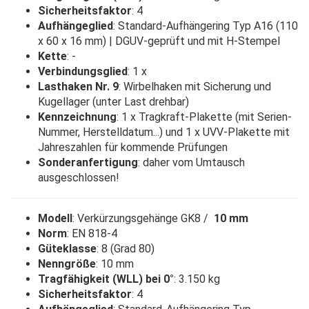
Sicherheitsfaktor
: 4
Aufhängeglied
: Standard-Aufhängering Typ A16 (110
x 60 x 16 mm) | DGUV-geprüft und mit H-Stempel
Kette
: -
Verbindungsglied
: 1 x
Lasthaken Nr. 9
: Wirbelhaken mit Sicherung und
Kugellager (unter Last drehbar)
Kennzeichnung
: 1 x Tragkraft-Plakette (mit Serien-
Nummer, Herstelldatum...) und 1 x UVV-Plakette mit
Jahreszahlen für kommende Prüfungen
Sonderanfertigung
: daher vom Umtausch
ausgeschlossen!
Modell
: Verkürzungsgehänge GK8 /
10 mm
Norm
: EN 818-4
Güteklasse
: 8 (Grad 80)
Nenngröße
: 10 mm
Tragfähigkeit (WLL) bei 0°
: 3.150 kg
Sicherheitsfaktor
: 4