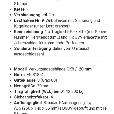
Stempel
Kette
: -
Verbindungsglied
: 1 x
Lasthaken Nr. 9
: Wirbelhaken mit Sicherung und
Kugellager (unter Last drehbar)
Kennzeichnung
: 1 x Tragkraft-Plakette (mit Serien-
Nummer, Herstelldatum...) und 1 x UVV-Plakette mit
Jahreszahlen für kommende Prüfungen
Sonderanfertigung
: daher vom Umtausch
ausgeschlossen!
Modell
: Verkürzungsgehänge GK8 /
20 mm
Norm
: EN 818-4
Güteklasse
: 8 (Grad 80)
Nenngröße
: 20 mm
Tragfähigkeit (WLL) bei 0°
: 12.500 kg
Sicherheitsfaktor
: 4
Aufhängeglied
: Standard-Aufhängering Typ
A36 (260 x 140 x 36 mm) | DGUV-geprüft und mit H-
Stempel