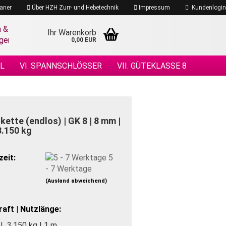
aner
Über HZH Zurr- und Hebetechnik
Impressum
Kundenlogin
Ihr Warenkorb
0,00 EUR
EL
VI. SPANNSCHLÖSSER
VII. GÜTEKLASSE 8
 DRAHTSEILE
XIV. DRAHTSEILZUBEHÖR
ÖHENSICHERHEIT
ket­te (end­los) | GK 8 | 8 mm |
.150 kg
zeit:
5
- 7 Werktage
(Ausland abweichend)
aft | Nutzlänge:
L 3.150 kg | 1 m