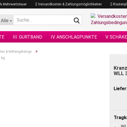
19% Mehrwertsteuer
Versandkosten & Zahlungsmöglichkeiten
Routenpl
Suche...
Alle
TE
III. GURTBAND
IV. ANSCHLAGPUNKTE
V. SCHÄK
N NACH DIN
XI. KETTENZÜGE
XII. HEBEZEUGE
XIII.
»
tten & Kettengehänge
0 kg
GRAMM
XVII. PLANEN & NETZE
XVII. SEILE
XVIII. H
Kranz­
WLL 3
Liefer
Tragkr
WL