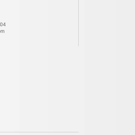
604
om