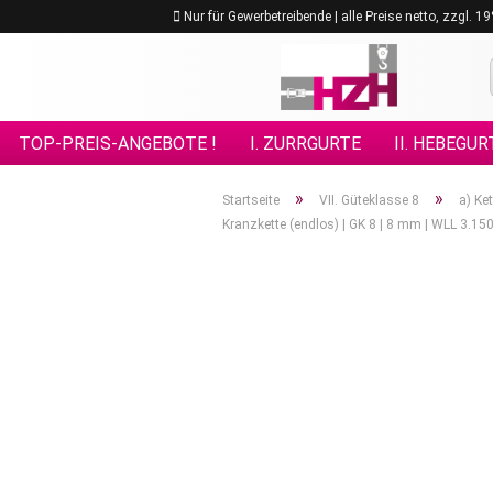
Nur für Gewerbetreibende | alle Preise netto, zzgl. 
TOP-PREIS-ANGEBOTE !
I. ZURRGURTE
II. HEBEGUR
VIII. GÜTEKLASSE 10
IX. GÜTEKLASSE 12
X. KETTE
»
»
Startseite
VII. Güteklasse 8
a) Ke
Kranzkette (endlos) | GK 8 | 8 mm | WLL 3.15
XV. EDELSTAHL - ANSCHLAGMITTEL
XVI. FORSTPRO