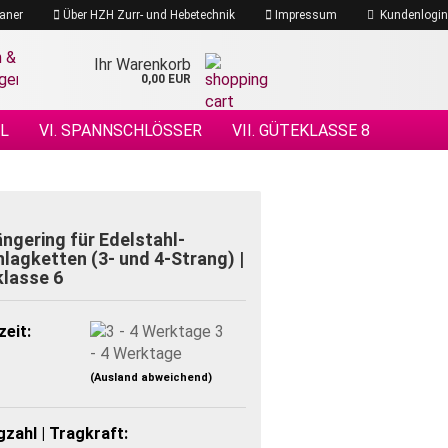
aner
Über HZH Zurr- und Hebetechnik
Impressum
Kundenlogin
Ihr Warenkorb
0,00 EUR
EL
VI. SPANNSCHLÖSSER
VII. GÜTEKLASSE 8
 DRAHTSEILE
XIV. DRAHTSEILZUBEHÖR
ÖHENSICHERHEIT
ngering für Edelstahl-
lagketten (3- und 4-Strang) |
lasse 6
zeit:
3
- 4 Werktage
(Ausland abweichend)
zahl | Tragkraft: