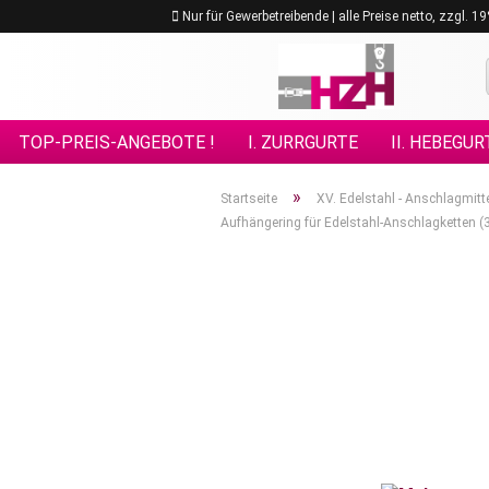
Nur für Gewerbetreibende | alle Preise netto, zzgl. 
TOP-PREIS-ANGEBOTE !
I. ZURRGURTE
II. HEBEGUR
VIII. GÜTEKLASSE 10
IX. GÜTEKLASSE 12
X. KETTE
»
Startseite
XV. Edelstahl - Anschlagmitt
Aufhängering für Edelstahl-Anschlagketten (3
XV. EDELSTAHL - ANSCHLAGMITTEL
XVI. FORSTPRO