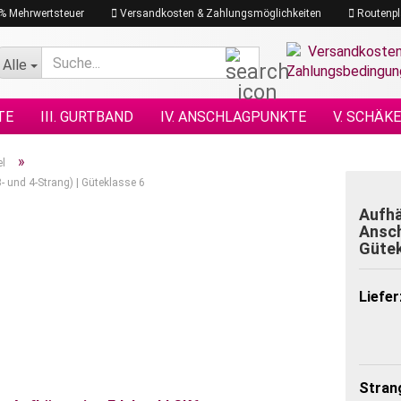
19% Mehrwertsteuer
Versandkosten & Zahlungsmöglichkeiten
Routenpl
Suche...
Alle
TE
III. GURTBAND
IV. ANSCHLAGPUNKTE
V. SCHÄK
N NACH DIN
XI. KETTENZÜGE
XII. HEBEZEUGE
XIII.
»
el
- und 4-Strang) | Güteklasse 6
GRAMM
XVII. PLANEN & NETZE
XVII. SEILE
XVIII. H
Aufhä
Ansch
Gütek
Liefer
Strang