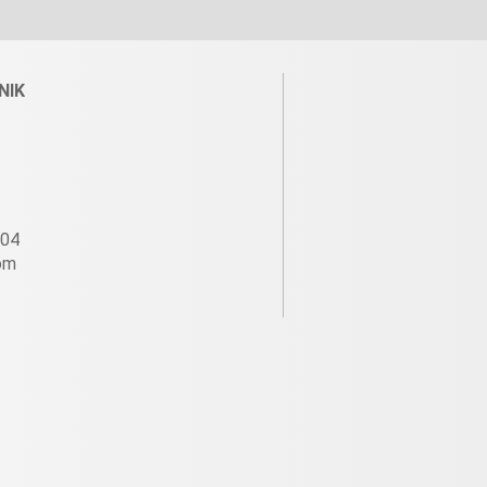
NIK
604
om