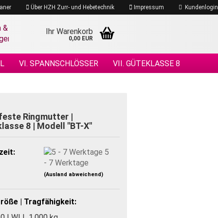
aner
Über HZH Zurr- und Hebetechnik
Impressum
Kundenlogin
Ihr Warenkorb
0,00 EUR
EL
VI. SPANNSCHLÖSSER
VII. GÜTEKLASSE 8
 DRAHTSEILE
XIV. DRAHTSEILZUBEHÖR
ÖHENSICHERHEIT
este Ringmutter |
lasse 8 | Modell "BT-X"
zeit:
5
- 7 Werktage
(Ausland abweichend)
öße | Tragfähigkeit:
0 | WLL 1.000 kg