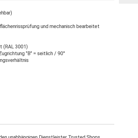
ehbar)
flächenrissprüfung und mechanisch bearbeitet
ot (RAL 3001)
ugrichtung "B" = seitlich / 90°
ngsverhältnis
en unabhängigen Dienstleister Trusted Shops