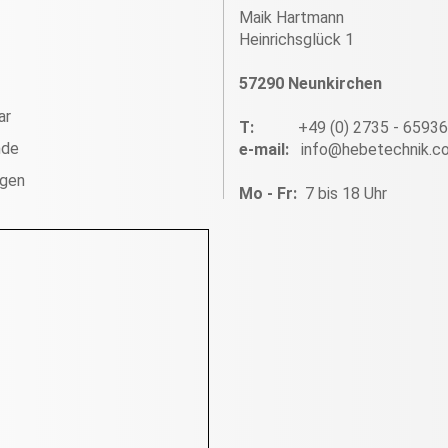
Maik Hartmann
Heinrichsglück 1
57290 Neunkirchen
ar
T:
+49 (0) 2735 - 6593
nde
e-mail:
info@hebetechnik.c
ngen
Mo - Fr:
7 bis 18 Uhr