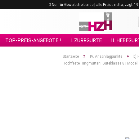
Nur für Gewerbetreibende | alle Preise netto, zzgl. 
TOP-PREIS-ANGEBOTE !
I. ZURRGURTE
II. HEBEGUR
VIII. GÜTEKLASSE 10
IX. GÜTEKLASSE 12
X. KETTE
»
»
Startseite
IV. Anschlagpunkte
b) 
Hochfeste Ringmutter | Güteklasse 8 | Modell
XV. EDELSTAHL - ANSCHLAGMITTEL
XVI. FORSTPRO