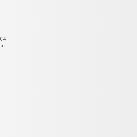
604
om