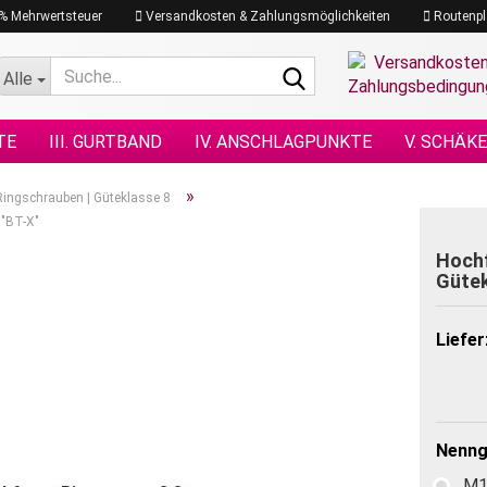
19% Mehrwertsteuer
Versandkosten & Zahlungsmöglichkeiten
Routenpl
Suche...
Alle
TE
III. GURTBAND
IV. ANSCHLAGPUNKTE
V. SCHÄK
N NACH DIN
XI. KETTENZÜGE
XII. HEBEZEUGE
XIII.
»
Ringschrauben | Güteklasse 8
 "BT-X"
GRAMM
XVII. PLANEN & NETZE
XVII. SEILE
XVIII. H
Hochf
Gütek
Liefer
Nenngr
M1