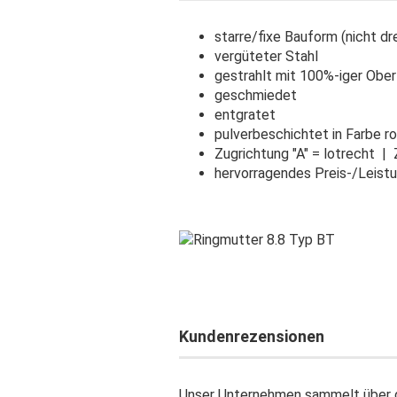
starre/fixe Bauform (nicht dr
vergüteter Stahl
gestrahlt mit 100%-iger Ober
geschmiedet
entgratet
pulverbeschichtet in Farbe r
Zugrichtung "A" = lotrecht | Z
hervorragendes Preis-/Leistu
Kundenrezensionen
Unser Unternehmen sammelt über d