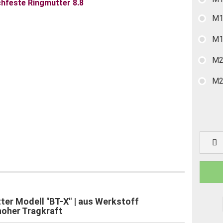
M1
M1
M2
M2
er Modell "BT-X" | aus Werkstoff
 hoher Tragkraft