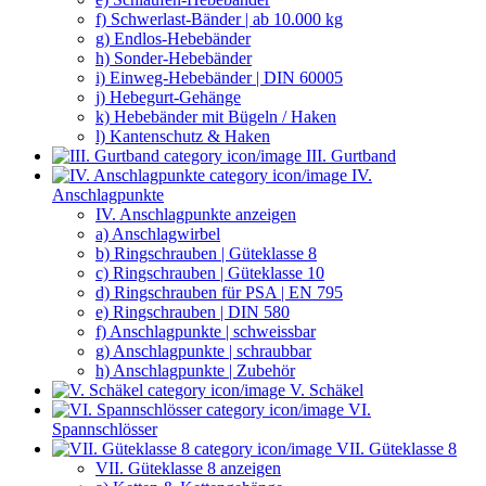
f) Schwerlast-Bänder | ab 10.000 kg
g) Endlos-Hebebänder
h) Sonder-Hebebänder
i) Einweg-Hebebänder | DIN 60005
j) Hebegurt-Gehänge
k) Hebebänder mit Bügeln / Haken
l) Kantenschutz & Haken
III. Gurtband
IV.
Anschlagpunkte
IV. Anschlagpunkte anzeigen
a) Anschlagwirbel
b) Ringschrauben | Güteklasse 8
c) Ringschrauben | Güteklasse 10
d) Ringschrauben für PSA | EN 795
e) Ringschrauben | DIN 580
f) Anschlagpunkte | schweissbar
g) Anschlagpunkte | schraubbar
h) Anschlagpunkte | Zubehör
V. Schäkel
VI.
Spannschlösser
VII. Güteklasse 8
VII. Güteklasse 8 anzeigen