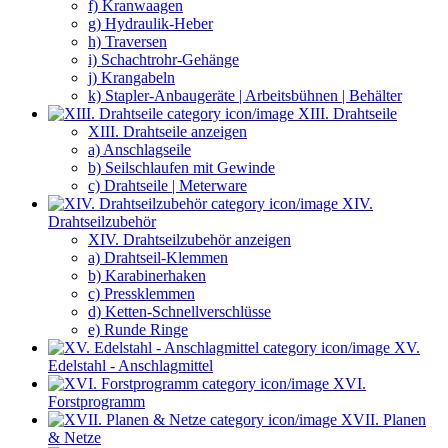
f) Kranwaagen
g) Hydraulik-Heber
h) Traversen
i) Schachtrohr-Gehänge
j) Krangabeln
k) Stapler-Anbaugeräte | Arbeitsbühnen | Behälter
XIII. Drahtseile
XIII. Drahtseile anzeigen
a) Anschlagseile
b) Seilschlaufen mit Gewinde
c) Drahtseile | Meterware
XIV.
Drahtseilzubehör
XIV. Drahtseilzubehör anzeigen
a) Drahtseil-Klemmen
b) Karabinerhaken
c) Pressklemmen
d) Ketten-Schnellverschlüsse
e) Runde Ringe
XV.
Edelstahl - Anschlagmittel
XVI.
Forstprogramm
XVII. Planen
& Netze