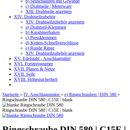
b) Seilschlaufen mit Gewinde
c) Drahtseile | Meterware
XIII. Drahtseile anzeigen
XIV. Drahtseilzubehör
XIV. Drahtseilzubehör anzeigen
a) Drahtseil-Klemmen
b) Karabinerhaken
c) Pressklemmen
d) Ketten-Schnellverschlüsse
e) Runde Ringe
XIV. Drahtseilzubehör anzeigen
XV. Edelstahl - Anschlagmittel
XVI. Forstprogramm
XVII. Planen & Netze
XVII. Seile
XVIII. Höhensicherheit
Startseite
»
IV. Anschlagpunkte
»
e) Ringschrauben | DIN 580
»
Ringschraube DIN 580 | C15E | blank
Ringschraube DIN 580 | C15E | blank
Ringschraube DIN 580 | C15E |