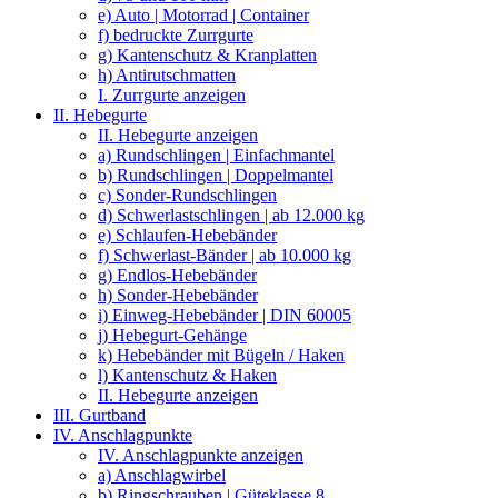
e) Auto | Motorrad | Container
f) bedruckte Zurrgurte
g) Kantenschutz & Kranplatten
h) Antirutschmatten
I. Zurrgurte anzeigen
II. Hebegurte
II. Hebegurte anzeigen
a) Rundschlingen | Einfachmantel
b) Rundschlingen | Doppelmantel
c) Sonder-Rundschlingen
d) Schwerlastschlingen | ab 12.000 kg
e) Schlaufen-Hebebänder
f) Schwerlast-Bänder | ab 10.000 kg
g) Endlos-Hebebänder
h) Sonder-Hebebänder
i) Einweg-Hebebänder | DIN 60005
j) Hebegurt-Gehänge
k) Hebebänder mit Bügeln / Haken
l) Kantenschutz & Haken
II. Hebegurte anzeigen
III. Gurtband
IV. Anschlagpunkte
IV. Anschlagpunkte anzeigen
a) Anschlagwirbel
b) Ringschrauben | Güteklasse 8