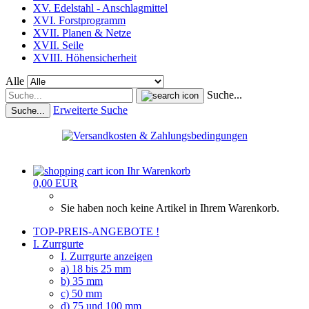
XV. Edelstahl - Anschlagmittel
XVI. Forstprogramm
XVII. Planen & Netze
XVII. Seile
XVIII. Höhensicherheit
Alle
Suche...
Erweiterte Suche
Suche...
Ihr Warenkorb
0,00 EUR
Sie haben noch keine Artikel in Ihrem Warenkorb.
TOP-PREIS-ANGEBOTE !
I. Zurrgurte
I. Zurrgurte anzeigen
a) 18 bis 25 mm
b) 35 mm
c) 50 mm
d) 75 und 100 mm