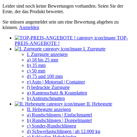
Leider sind noch keine Bewertungen vorhanden. Seien Sie der
Erste, der das Produkt bewertet.
Sie müssen angemeldet sein um eine Bewertung abgeben zu
können.
Anmelden
TOP-
PREIS-ANGEBOTE !
I. Zurrgurte
I. Zurrgurte anzeigen
a) 18 bis 25 mm
b) 35 mm
c) 50 mm
d) 75 und 100 mm
e) Auto | Motorrad | Container
f) bedruckte Zurrgurte
g) Kantenschutz & Kranplatten
h) Antirutschmatten
II. Hebegurte
II. Hebegurte anzeigen
a) Rundschlingen | Einfachmantel
b) Rundschlingen | Doppelmantel
c) Sonder-Rundschlingen
d) Schwerlastschlingen | ab 12.000 kg
e) Schlaufen-Hebebänder