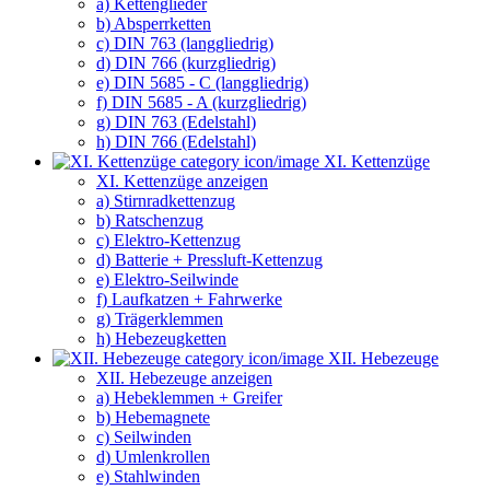
a) Kettenglieder
b) Absperrketten
c) DIN 763 (langgliedrig)
d) DIN 766 (kurzgliedrig)
e) DIN 5685 - C (langgliedrig)
f) DIN 5685 - A (kurzgliedrig)
g) DIN 763 (Edelstahl)
h) DIN 766 (Edelstahl)
XI. Kettenzüge
XI. Kettenzüge anzeigen
a) Stirnradkettenzug
b) Ratschenzug
c) Elektro-Kettenzug
d) Batterie + Pressluft-Kettenzug
e) Elektro-Seilwinde
f) Laufkatzen + Fahrwerke
g) Trägerklemmen
h) Hebezeugketten
XII. Hebezeuge
XII. Hebezeuge anzeigen
a) Hebeklemmen + Greifer
b) Hebemagnete
c) Seilwinden
d) Umlenkrollen
e) Stahlwinden