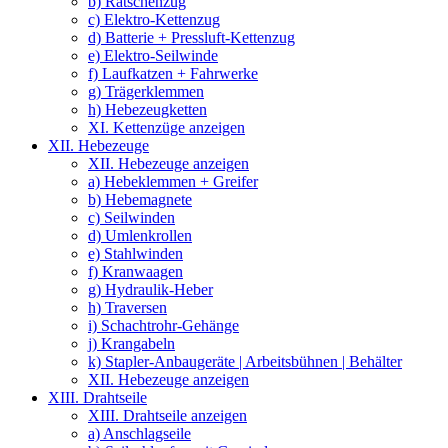
b) Ratschenzug
c) Elektro-Kettenzug
d) Batterie + Pressluft-Kettenzug
e) Elektro-Seilwinde
f) Laufkatzen + Fahrwerke
g) Trägerklemmen
h) Hebezeugketten
XI. Kettenzüge anzeigen
XII. Hebezeuge
XII. Hebezeuge anzeigen
a) Hebeklemmen + Greifer
b) Hebemagnete
c) Seilwinden
d) Umlenkrollen
e) Stahlwinden
f) Kranwaagen
g) Hydraulik-Heber
h) Traversen
i) Schachtrohr-Gehänge
j) Krangabeln
k) Stapler-Anbaugeräte | Arbeitsbühnen | Behälter
XII. Hebezeuge anzeigen
XIII. Drahtseile
XIII. Drahtseile anzeigen
a) Anschlagseile