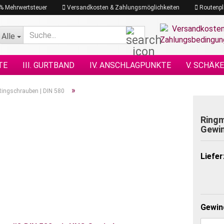
19% Mehrwertsteuer
Versandkosten & Zahlungsmöglichkeiten
Routenpl
Suche...
Alle
TE
III. GURTBAND
IV. ANSCHLAGPUNKTE
V. SCHÄK
N NACH DIN
XI. KETTENZÜGE
XII. HEBEZEUGE
XIII.
»
Ringschrauben | DIN 580
GRAMM
XVII. PLANEN & NETZE
XVII. SEILE
XVIII. H
Ringm
Gewi
Liefer
Gewind