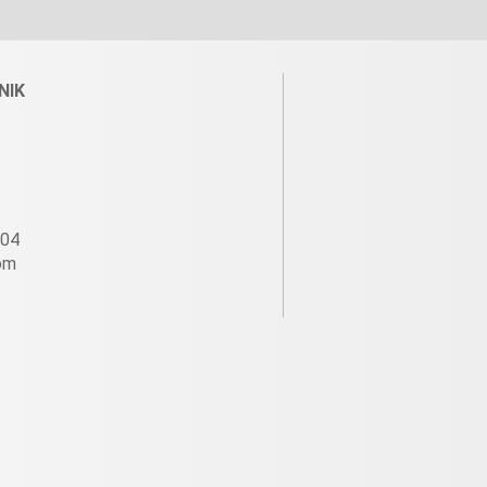
NIK
604
om