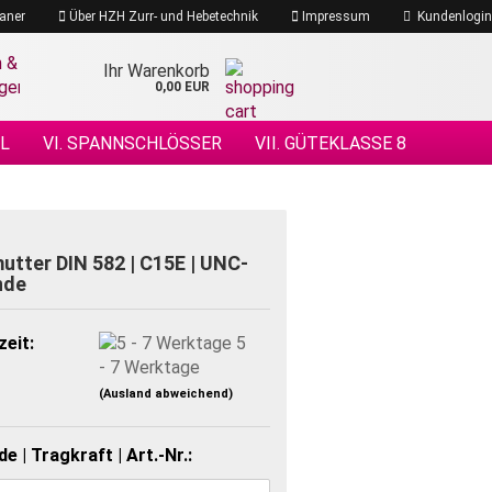
aner
Über HZH Zurr- und Hebetechnik
Impressum
Kundenlogin
Ihr Warenkorb
0,00 EUR
EL
VI. SPANNSCHLÖSSER
VII. GÜTEKLASSE 8
 DRAHTSEILE
XIV. DRAHTSEILZUBEHÖR
ÖHENSICHERHEIT
utter DIN 582 | C15E | UNC-
nde
zeit:
5
- 7 Werktage
(Ausland abweichend)
e | Tragkraft | Art.-Nr.: