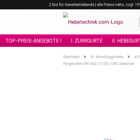
Nur für Gewerbetreibende | alle Preise netto, zzgl. 
TOP-PREIS-ANGEBOTE !
I. ZURRGURTE
II. HEBEGUR
VIII. GÜTEKLASSE 10
IX. GÜTEKLASSE 12
X. KETTE
»
»
Startseite
IV. Anschlagpunkte
e) 
Ringmutter DIN 582 | C15E | UNC-Gewinde
XV. EDELSTAHL - ANSCHLAGMITTEL
XVI. FORSTPRO