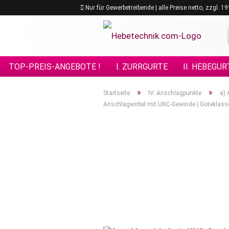
Nur für Gewerbetreibende | alle Preise netto, zzgl. 
TOP-PREIS-ANGEBOTE !
I. ZURRGURTE
II. HEBEGUR
VIII. GÜTEKLASSE 10
IX. GÜTEKLASSE 12
X. KETTE
»
»
Startseite
IV. Anschlagpunkte
a) 
Anschlagwirbel mit UNC-Gewinde | Güteklas
XV. EDELSTAHL - ANSCHLAGMITTEL
XVI. FORSTPRO