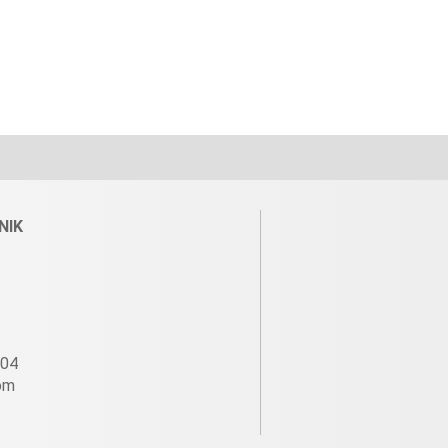
NIK
604
om