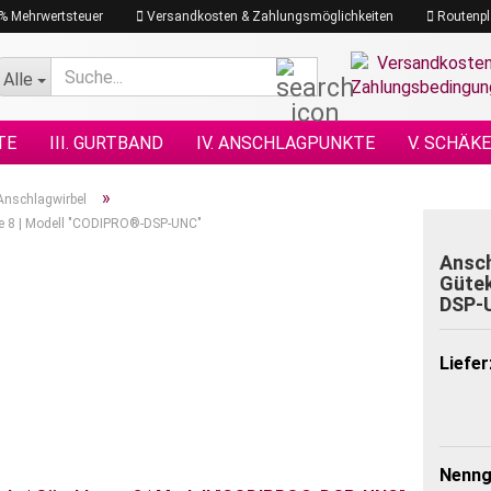
19% Mehrwertsteuer
Versandkosten & Zahlungsmöglichkeiten
Routenpl
Suche...
Alle
TE
III. GURTBAND
IV. ANSCHLAGPUNKTE
V. SCHÄK
N NACH DIN
XI. KETTENZÜGE
XII. HEBEZEUGE
XIII.
»
Anschlagwirbel
se 8 | Modell "CODIPRO®-DSP-UNC"
GRAMM
XVII. PLANEN & NETZE
XVII. SEILE
XVIII. H
Ansch
Gütek
DSP-
Liefer
Nenng