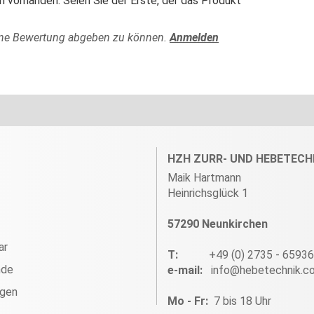
 vorhanden. Seien Sie der Erste, der das Produkt
ine Bewertung abgeben zu können.
Anmelden
HZH ZURR- UND HEBETECH
Maik Hartmann
Heinrichsglück 1
57290 Neunkirchen
ar
T:
+49 (0) 2735 - 6593
nde
e-mail:
info@hebetechnik.c
ngen
Mo - Fr:
7 bis 18 Uhr