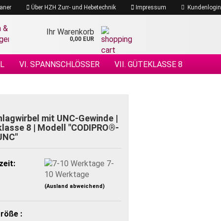
aner
Über HZH Zurr- und Hebetechnik
Impressum
Kundenlogin
Ihr Warenkorb
0,00 EUR
EL
VI. SPANNSCHLÖSSER
VII. GÜTEKLASSE 8
 DRAHTSEILE
XIV. DRAHTSEILZUBEHÖR
ÖHENSICHERHEIT
lagwirbel mit UNC-Gewinde |
lasse 8 | Modell "CODIPRO®-
UNC"
zeit:
7-
10 Werktage
(Ausland abweichend)
röße :