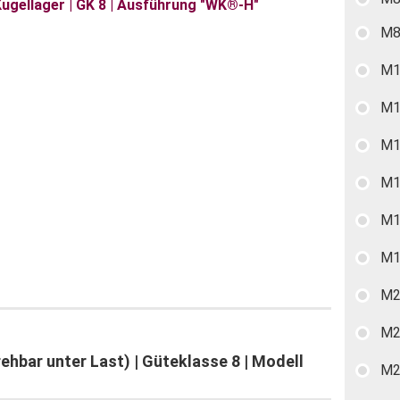
M8
M1
M1
M1
M1
M1
M1
M2
M2
rehbar unter Last) | Güteklasse 8 | Modell
M2