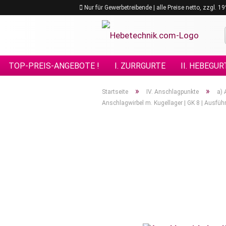
Nur für Gewerbetreibende | alle Preise netto, zzgl. 
TOP-PREIS-ANGEBOTE !
I. ZURRGURTE
II. HEBEGUR
VIII. GÜTEKLASSE 10
IX. GÜTEKLASSE 12
X. KETTE
»
»
Startseite
IV. Anschlagpunkte
a) 
Anschlagwirbel m. Kugellager | GK 8 | Ausfü
XV. EDELSTAHL - ANSCHLAGMITTEL
XVI. FORSTPRO