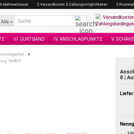
19% Mehrwertsteuer
Versandkosten & Zahlungsmöglichkeiten
Routenpl
Suche...
Alle
TE
III. GURTBAND
IV. ANSCHLAGPUNKTE
V. SCHÄK
N NACH DIN
XI. KETTENZÜGE
XII. HEBEZEUGE
XIII.
»
Anschlagwirbel
hrung "WK®-H"
GRAMM
XVII. PLANEN & NETZE
XVII. SEILE
XVIII. H
Ansch
8 | A
Liefer
Nenngr
M8