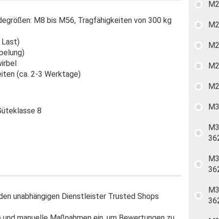
M2
degrößen: M8 bis M56, Tragfähigkeiten von 300 kg
M2
 Last)
M2
pelung)
irbel
M2
eiten (ca. 2-3 Werktage)
M2
M3
M3
36
M3
36
M3
en unabhängigen Dienstleister Trusted Shops
36
e und manuelle Maßnahmen ein, um Bewertungen zu