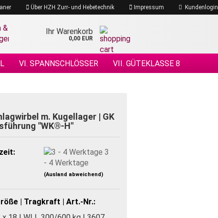
aner
Über HZH Zurr- und Hebetechnik
Impressum
Kundenlogin
Ihr Warenkorb
0,00 EUR
EL
VI. SPANNSCHLÖSSER
VII. GÜTEKLASSE 8
 DRAHTSEILE
XIV. DRAHTSEILZUBEHÖR
ÖHENSICHERHEIT
lagwirbel m. Kugellager | GK
usführung "WK®-H"
zeit:
3
- 4 Werktage
(Ausland abweichend)
öße | Tragkraft | Art.-Nr.:
 x 18 | WLL 300/600 kg | 3607