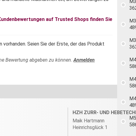
M3
36
 Kundenbewertungen auf Trusted Shops finden Sie
M3
48
M3
 vorhanden. Seien Sie der Erste, der das Produkt
36
M4
ine Bewertung abgeben zu können.
Anmelden
58
M4
58
M4
48
HZH ZURR- UND HEBETECH
M5
Maik Hartmann
58
Heinrichsglück 1