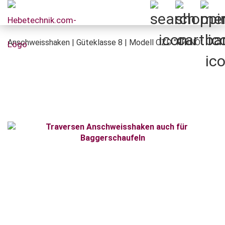
Anschweisshaken | Güteklasse 8 | Modell OZD "RHINO"