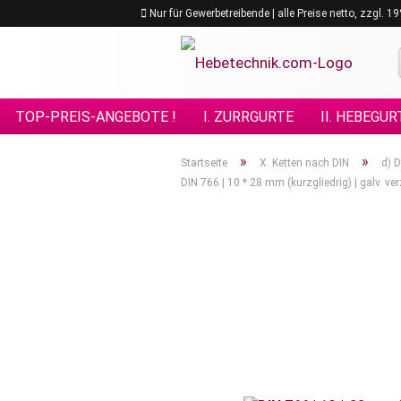
Nur für Gewerbetreibende | alle Preise netto, zzgl. 
TOP-PREIS-ANGEBOTE !
I. ZURRGURTE
II. HEBEGUR
VIII. GÜTEKLASSE 10
IX. GÜTEKLASSE 12
X. KETTE
»
»
Startseite
X. Ketten nach DIN
d) D
DIN 766 | 10 * 28 mm (kurzgliedrig) | galv. v
XV. EDELSTAHL - ANSCHLAGMITTEL
XVI. FORSTPRO