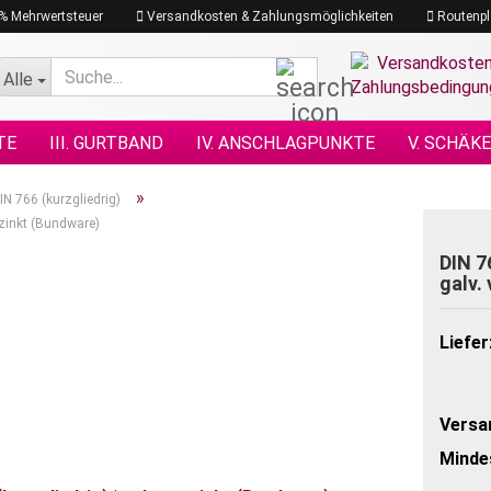
19% Mehrwertsteuer
Versandkosten & Zahlungsmöglichkeiten
Routenpl
Suche...
Alle
TE
III. GURTBAND
IV. ANSCHLAGPUNKTE
V. SCHÄK
N NACH DIN
XI. KETTENZÜGE
XII. HEBEZEUGE
XIII.
»
IN 766 (kurzgliedrig)
erzinkt (Bundware)
GRAMM
XVII. PLANEN & NETZE
XVII. SEILE
XVIII. H
DIN 7
galv.
Liefer
Versa
Minde