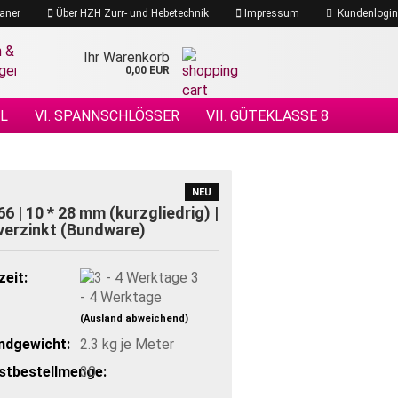
aner
Über HZH Zurr- und Hebetechnik
Impressum
Kundenlogin
Ihr Warenkorb
0,00 EUR
EL
VI. SPANNSCHLÖSSER
VII. GÜTEKLASSE 8
 DRAHTSEILE
XIV. DRAHTSEILZUBEHÖR
ÖHENSICHERHEIT
NEU
66 | 10 * 28 mm (kurzgliedrig) |
 verzinkt (Bundware)
zeit:
3
- 4 Werktage
(Ausland abweichend)
ndgewicht:
2.3
kg je Meter
stbestellmenge:
30