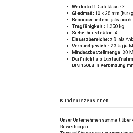
Werkstoff:
Güteklasse 3
Gliedmaß:
10 x 28 mm (kurzgl
Besonderheiten:
galvanisch 
Tragfähigkeit :
1.250 kg
Sicherheitsfaktor:
4
Einsatzbereiche:
z.B. als An
Versandgewicht:
2.3 kg je 
Mindestbestellmenge:
30 M
Darf
nicht
als Lastaufnahme
DIN 15003 in Verbindung m
Kundenrezensionen
Unser Unternehmen sammelt über d
Bewertungen.