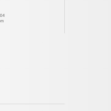
604
om