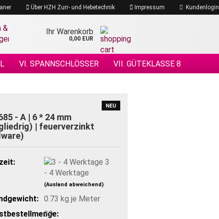
aner
Über HZH Zurr- und Hebetechnik
Impressum
Kundenlogin
Ihr Warenkorb
0,00 EUR
EL
VI. SPANNSCHLÖSSER
VII. GÜTEKLASSE 8
 DRAHTSEILE
XIV. DRAHTSEILZUBEHÖR
ÖHENSICHERHEIT
NEU
685 - A | 6 * 24 mm
gliedrig) | feuerverzinkt
dware)
zeit:
3
- 4 Werktage
(Ausland abweichend)
ndgewicht:
0.73
kg je Meter
stbestellmenge:
30