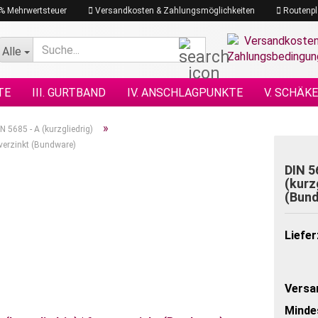
19% Mehrwertsteuer
Versandkosten & Zahlungsmöglichkeiten
Routenpl
Suche...
Alle
TE
III. GURTBAND
IV. ANSCHLAGPUNKTE
V. SCHÄK
N NACH DIN
XI. KETTENZÜGE
XII. HEBEZEUGE
XIII.
»
IN 5685 - A (kurzgliedrig)
erverzinkt (Bundware)
GRAMM
XVII. PLANEN & NETZE
XVII. SEILE
XVIII. H
DIN 5
(kurz
(Bun
Liefer
Versa
Minde