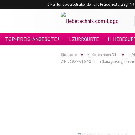
Nur für Gewerbetreibende | alle Preise netto, zzgl. 
TOP-PREIS-ANGEBOTE !
I. ZURRGURTE
II. HEBEGUR
VIII. GÜTEKLASSE 10
IX. GÜTEKLASSE 12
X. KETTE
»
»
Startseite
X. Ketten nach DIN
f) D
DIN 5685 - A | 6 * 24 mm (kurzgliedrig) | feu
XV. EDELSTAHL - ANSCHLAGMITTEL
XVI. FORSTPRO