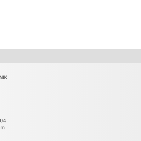
NIK
604
om